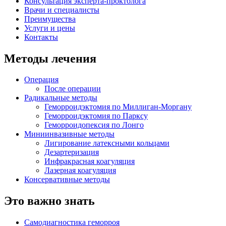
Консультация эксперта-проктолога
Врачи и специалисты
Преимущества
Услуги и цены
Контакты
Методы лечения
Операция
После операции
Радикальные методы
Геморроидэктомия по Миллиган-Моргану
Геморроидэктомия по Парксу
Геморроидопексия по Лонгo
Миниинвазивные методы
Лигирование латексными кольцами
Дезартеризация
Инфракрасная коагуляция
Лазерная коагуляция
Консервативные методы
Это важно знать
Самодиагностика геморроя