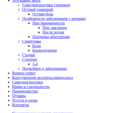
Это важно знать
Самодиагностика геморроя
Острый геморрой
Острая боль
Особенности заболевания у женщин
При беременности
При лактации
После родов
Причины обострения
Симптомы
Боли
Кровотечения
Стадии
Степени
3-4
Подробнее о заболевании
Вопрос-ответ
Консультация эксперта-проктолога
Самодиагностика
Врачи и специалисты
Преимущества
Отзывы
Услуги и цены
Контакты