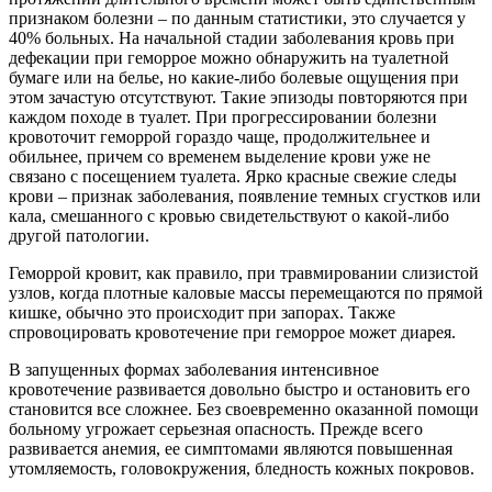
признаком болезни – по данным статистики, это случается у
40% больных. На начальной стадии заболевания кровь при
дефекации при геморрое можно обнаружить на туалетной
бумаге или на белье, но какие-либо болевые ощущения при
этом зачастую отсутствуют. Такие эпизоды повторяются при
каждом походе в туалет. При прогрессировании болезни
кровоточит геморрой гораздо чаще, продолжительнее и
обильнее, причем со временем выделение крови уже не
связано с посещением туалета. Ярко красные свежие следы
крови – признак заболевания, появление темных сгустков или
кала, смешанного с кровью свидетельствуют о какой-либо
другой патологии.
Геморрой кровит, как правило, при травмировании слизистой
узлов, когда плотные каловые массы перемещаются по прямой
кишке, обычно это происходит при запорах. Также
спровоцировать кровотечение при геморрое может диарея.
В запущенных формах заболевания интенсивное
кровотечение развивается довольно быстро и остановить его
становится все сложнее. Без своевременно оказанной помощи
больному угрожает серьезная опасность. Прежде всего
развивается анемия, ее симптомами являются повышенная
утомляемость, головокружения, бледность кожных покровов.