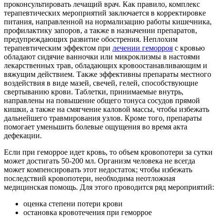
проконсультировать лечащий врач. Как правило, комплекс
терапевтических мероприятий заключается в корректировке
питания, направленной на нормализацию работы кишечника,
профилактику запоров, а также в назначении препаратов,
предупреждающих развитие обострения. Неплохим
терапевтическим эффектом при
лечении геморроя
с кровью
обладают сидячие ванночки или микроклизмы в настоями
лекарственных трав, обладающих кровоостанавливающим и
вяжущим действием. Также эффективны препараты местного
воздействия в виде мазей, свечей, гелей, способствующие
свертыванию крови. Таблетки, принимаемые внутрь,
направлены на повышение общего тонуса сосудов прямой
кишки, а также на смягчение каловой массы, чтобы избежать
дальнейшего травмирования узлов. Кроме того, препараты
помогает уменьшить болевые ощущения во время акта
дефекации.
Если при геморрое идет кровь, то объем кровопотери за сутки
может достигать 50-200 мл. Организм человека не всегда
может компенсировать этот недостаток; чтобы избежать
последствий кровопотери, необходима неотложная
медицинская помощь. Для этого проводится ряд мероприятий:
оценка степени потери крови
остановка кровотечения при геморрое