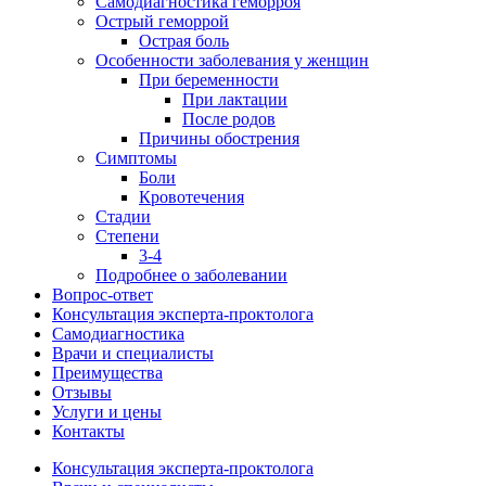
Самодиагностика геморроя
Острый геморрой
Острая боль
Особенности заболевания у женщин
При беременности
При лактации
После родов
Причины обострения
Симптомы
Боли
Кровотечения
Стадии
Степени
3-4
Подробнее о заболевании
Вопрос-ответ
Консультация эксперта-проктолога
Самодиагностика
Врачи и специалисты
Преимущества
Отзывы
Услуги и цены
Контакты
Консультация эксперта-проктолога