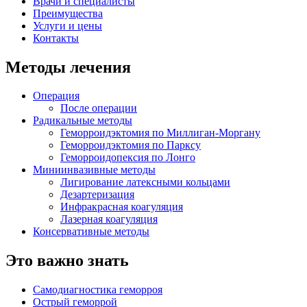
Врачи и специалисты
Преимущества
Услуги и цены
Контакты
Методы лечения
Операция
После операции
Радикальные методы
Геморроидэктомия по Миллиган-Моргану
Геморроидэктомия по Парксу
Геморроидопексия по Лонгo
Миниинвазивные методы
Лигирование латексными кольцами
Дезартеризация
Инфракрасная коагуляция
Лазерная коагуляция
Консервативные методы
Это важно знать
Самодиагностика геморроя
Острый геморрой