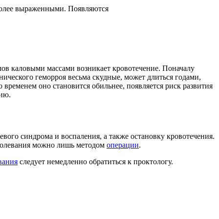
 более выраженными. Появляются
злов каловыми массами возникает кровотечение. Поначалу
онического геморроя весьма скудные, может длиться годами,
о временем оно становится обильнее, появляется риск развития
ию.
ого синдрома и воспаления, а также остановку кровотечения.
аболевания можно лишь методом
операции
.
вания
следует немедленно обратиться к проктологу.