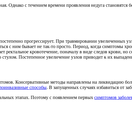
дная. Однако с течением времени проявления недуга становятся
а, постепенно прогрессирует. При травмировании увеличенных у
ться с ним бывает не так-то просто. Период, когда симптомы хр
т ректальное кровотечение, поначалу в виде следов крови, но с
со стулом. Постепенное увеличение узлов приводит к их выпаден
томов. Консервативные методы направлены на ликвидацию болев
лоинвазивные способы
. В запущенных случаях избавиться от з
чальных этапах. Поэтому с появлением первых
симптомов заболе