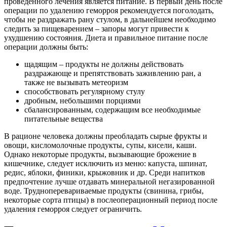
проведенного лечения является питание. В первый день после
операции по удалению геморроя рекомендуется поголодать,
чтобы не раздражать рану стулом, в дальнейшем необходимо
следить за пищеварением – запоры могут привести к
ухудшению состояния. Диета и правильное питание после
операции должны быть:
щадящим – продукты не должны действовать
раздражающе и препятствовать заживлению ран, а
также не вызывать метеоризм
способствовать регулярному стулу
дробным, небольшими порциями
сбалансированным, содержащим все необходимые
питательные вещества
В рационе человека должны преобладать сырые фрукты и
овощи, кисломолочные продукты, супы, кисели, каши.
Однако некоторые продукты, вызывающие брожение в
кишечнике, следует исключить из меню: капуста, шпинат,
редис, яблоки, финики, крыжовник и др. Среди напитков
предпочтение лучше отдавать минеральной негазированной
воде. Трудноперевариваемые продукты (свинина, грибы,
некоторые сорта птицы) в послеоперационный период после
удаления геморроя следует ограничить.