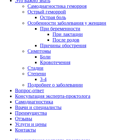
Это важно знать
Самодиагностика геморроя
Острый геморрой
Острая боль
Особенности заболевания у женщин
При беременности
При лактации
После родов
Причины обострения
Симптомы
Боли
Кровотечения
Стадии
Степени
3-4
Подробнее о заболевании
Вопрос-ответ
Консультация эксперта-проктолога
Самодиагностика
Врачи и специалисты
Преимущества
Отзывы
Услуги и цены
Контакты