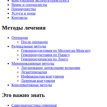
Консультация эксперта-проктолога
Врачи и специалисты
Преимущества
Услуги и цены
Контакты
Методы лечения
Операция
После операции
Радикальные методы
Геморроидэктомия по Миллиган-Моргану
Геморроидэктомия по Парксу
Геморроидопексия по Лонгo
Миниинвазивные методы
Лигирование латексными кольцами
Дезартеризация
Инфракрасная коагуляция
Лазерная коагуляция
Консервативные методы
Это важно знать
Самодиагностика геморроя