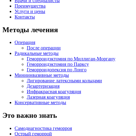
Врачи и специалисты
Преимущества
Услуги и цены
Контакты
Методы лечения
Операция
После операции
Радикальные методы
Геморроидэктомия по Миллиган-Моргану
Геморроидэктомия по Парксу
Геморроидопексия по Лонгo
Миниинвазивные методы
Лигирование латексными кольцами
Дезартеризация
Инфракрасная коагуляция
Лазерная коагуляция
Консервативные методы
Это важно знать
Самодиагностика геморроя
Острый геморрой