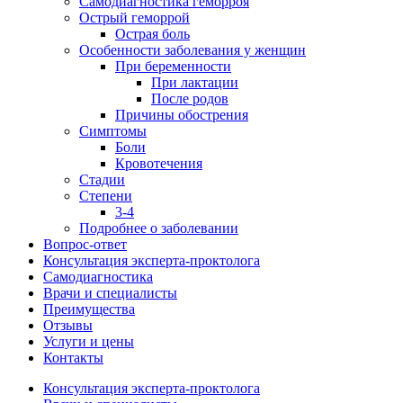
Самодиагностика геморроя
Острый геморрой
Острая боль
Особенности заболевания у женщин
При беременности
При лактации
После родов
Причины обострения
Симптомы
Боли
Кровотечения
Стадии
Степени
3-4
Подробнее о заболевании
Вопрос-ответ
Консультация эксперта-проктолога
Самодиагностика
Врачи и специалисты
Преимущества
Отзывы
Услуги и цены
Контакты
Консультация эксперта-проктолога