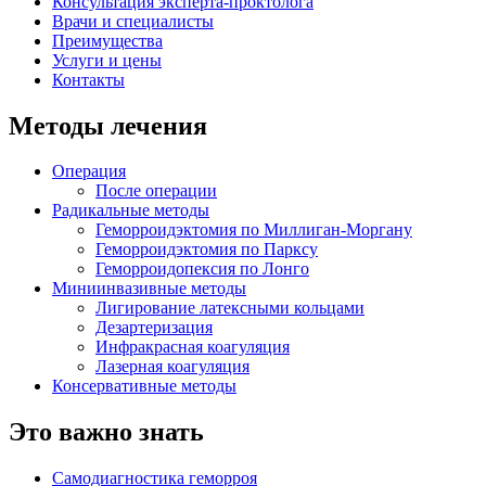
Консультация эксперта-проктолога
Врачи и специалисты
Преимущества
Услуги и цены
Контакты
Методы лечения
Операция
После операции
Радикальные методы
Геморроидэктомия по Миллиган-Моргану
Геморроидэктомия по Парксу
Геморроидопексия по Лонгo
Миниинвазивные методы
Лигирование латексными кольцами
Дезартеризация
Инфракрасная коагуляция
Лазерная коагуляция
Консервативные методы
Это важно знать
Самодиагностика геморроя