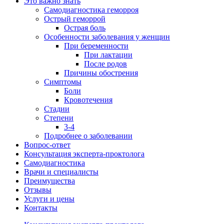
Это важно знать
Самодиагностика геморроя
Острый геморрой
Острая боль
Особенности заболевания у женщин
При беременности
При лактации
После родов
Причины обострения
Симптомы
Боли
Кровотечения
Стадии
Степени
3-4
Подробнее о заболевании
Вопрос-ответ
Консультация эксперта-проктолога
Самодиагностика
Врачи и специалисты
Преимущества
Отзывы
Услуги и цены
Контакты