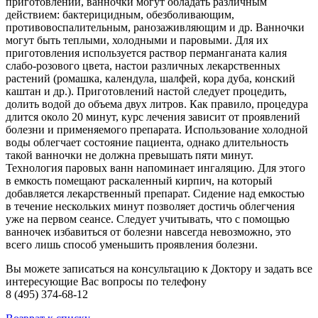
приготовлении, ванночки могут обладать различным
действием: бактерицидным, обезболивающим,
противовоспалительным, ранозаживляющим и др. Ванночки
могут быть теплыми, холодными и паровыми. Для их
приготовления используется раствор перманганата калия
слабо-розового цвета, настои различных лекарственных
растений (ромашка, календула, шалфей, кора дуба, конский
каштан и др.). Приготовлений настой следует процедить,
долить водой до объема двух литров. Как правило, процедура
длится около 20 минут, курс лечения зависит от проявлений
болезни и применяемого препарата. Использование холодной
воды облегчает состояние пациента, однако длительность
такой ванночки не должна превышать пяти минут.
Технология паровых ванн напоминает ингаляцию. Для этого
в емкость помещают раскаленный кирпич, на который
добавляется лекарственный препарат. Сидение над емкостью
в течение нескольких минут позволяет достичь облегчения
уже на первом сеансе. Следует учитывать, что с помощью
ванночек избавиться от болезни навсегда невозможно, это
всего лишь способ уменьшить проявления болезни.
Вы можете записаться на консультацию к Доктору и задать все
интересующие Вас вопросы по телефону
8 (495) 374-68-12